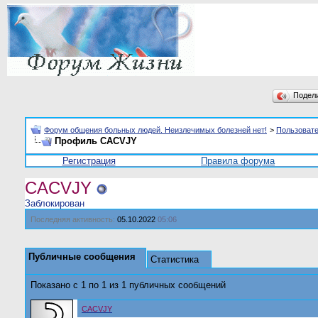
Подел
Форум общения больных людей. Неизлечимых болезней нет!
>
Пользоват
Профиль CACVJY
Регистрация
Правила форума
CACVJY
Заблокирован
Последняя активность:
05.10.2022
05:06
Публичные сообщения
Статистика
Показано с 1 по
1
из
1
публичных сообщений
CACVJY