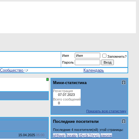
Имя
Запомнить?
Пароль
Сообщество
Календарь
Мини-статистика
Регистрация
07.07.2023
Всего сообщений
0
Показать всю статистику
Последние посетители
Последние 4 посетителя(ей) этой страницы:
15.04.2025
05:00
gHfgugi
horatio
rt5yr6r7rtyyrt
siwome