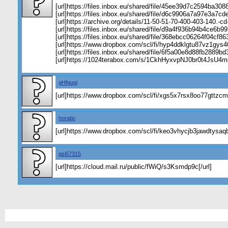
[url]https://files.inbox.eu/shared/file/45ee39d7c2594ba30
[url]https://files.inbox.eu/shared/file/d6c9906a7a97e3a7c
[url]https://archive.org/details/11-50-51-70-400-403-140.-
[url]https://files.inbox.eu/shared/file/d9a4f936b94b4ce6b9
[url]https://files.inbox.eu/shared/file/368ebcc06264f04cf
[url]https://www.dropbox.com/scl/fi/hyp4ddklgtu87vz1gys
[url]https://files.inbox.eu/shared/file/6f5a00e8d88fb2889b
[url]https://1024terabox.com/s/1CkhHyxvpNJ0br0t4JsU4mg
gHfgugi
[url]https://www.dropbox.com/scl/fi/xgs5x7rsx8oo77gttz
horatio
[url]https://www.dropbox.com/scl/fi/keo3vhycjb3jawdtysa
qsi57315
[url]https://cloud.mail.ru/public/fWiQ/s3Ksmdp9c[/url]