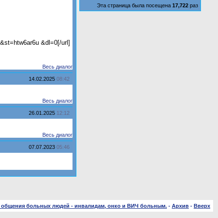
Эта страница была посещена
17,722
раз
&st=htw6ar6u &dl=0[/url]
Весь диалог
14.02.2025
08:42
Весь диалог
26.01.2025
12:12
Весь диалог
07.07.2023
05:46
 общения больных людей - инвалидам, онко и ВИЧ больным.
-
Архив
-
Вверх