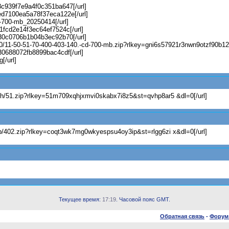
88c939f7e9a4f0c351ba647[/url]
ded7100ea5a78f37eca122e[/url]
cd-700-mb_20250414[/url]
91fcd2e14f3ec64ef7524c[/url]
8630c0706b1b04b3ec92b70[/url]
40/11-50-51-70-400-403-140.-cd-700-mb.zip?rlkey=gni6s57921r3nwn9otzf90b12
d30688072fb8899bac4cdf[/url]
[/url]
cmh/51.zip?rlkey=51m709xqhjxmvi0skabx7i8z5&st=qvhp8ar5 &dl=0[/url]
qb/402.zip?rlkey=coqt3wk7mg0wkyespsu4oy3ip&st=rlgg6zi x&dl=0[/url]
Текущее время:
17:19
. Часовой пояс GMT.
Обратная связь
-
Форум