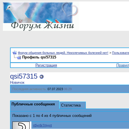
Форум общения больных людей. Неизлечимых болезней нет!
>
Пользоват
Профиль qsi57315
Регистрация
Прави
qsi57315
Новичок
Последняя активность:
07.07.2023
06:29
Публичные сообщения
Статистика
Показано с 1 по
4
из
4
публичных сообщений
rt5yr6r7rtyyrt