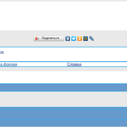
Поделиться…
ели
ла форума
Справка