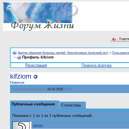
Подел
Форум общения больных людей. Неизлечимых болезней нет!
>
Пользоват
Профиль kifziom
Регистрация
Правила форума
kifziom
Новичок
Последняя активность:
02.02.2025
07:39
Публичные сообщения
Статистика
Показано с 1 по
1
из
1
публичных сообщений
kifziom