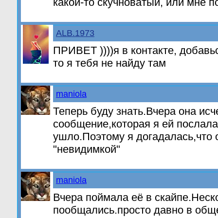
какой-то скучноватый, или мне п
ALB.1973
ПРИВЕТ ))))я в контакте, добавьс
то я тебя не найду там
maniola
Теперь буду знать.Вчера она исч
сообщение,которая я ей послала 
ушло.Поэтому я догадалась,что 
"невидимкой"
maniola
Вчера поймала её в скайпе.Неск
пообщались.просто давно в обще