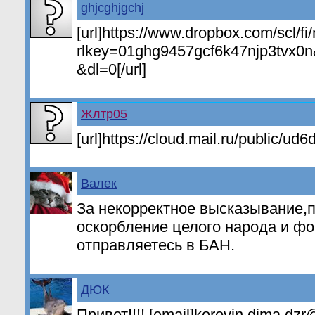
ghjcghjgchj
[url]https://www.dropbox.com/scl/
rlkey=01ghg9457gcf6k47njp3tvx
&dl=0[/url]
Жлтр05
[url]https://cloud.mail.ru/public/u
Валек
За некорректное высказывание,
оскорбление целого народа и ф
отправляетесь в БАН.
ДЮК
Привет!!!! [email]korovin.dima.dzr