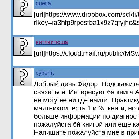
duetia
[url]https://www.dropbox.com/scl/f
rlkey=ia3hfp9rpesfba1x9z7qfyjhc&st
витявитюша
[url]https://cloud.mail.ru/public/MS
cyberia
Добрый день Фёдор. Подскажите
связаться. Интересует 6я книга
не могу ее ни где найти. Практик
маятником, есть 1 и 3я книги, но 
больше информации по диагност
пожалуйста 6й книгой или еще к
Напишите пожалуйста мне в прив