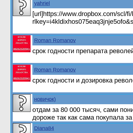
yahriel
[url]https://www.dropbox.com/scl/f
rlkey=i4kldixhos075eaq3jnje5ofo&st
Roman Romanov
срок годности препарата револе
Roman Romanov
срок годности и дозировка рево
новичок)
отдам за 80 000 тысяч, сами пон
дороже так как сама покупала за
Diana84