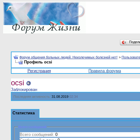
Подел
Форум общения больных людей. Неизлечимых болезней нет!
>
Пользоват
Профиль ocsi
Регистрация
Правила форума
ocsi
Заблокирован
Последняя активность:
31.08.2019
02:34
Статистика
Всего сообщений
Всего сообщений:
0