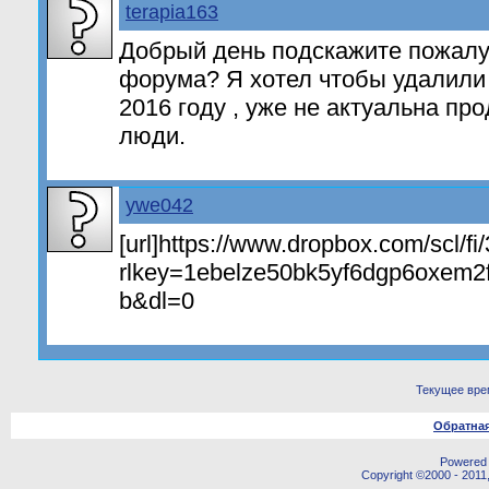
terapia163
Добрый день подскажите пожалу
форума? Я хотел чтобы удалили
2016 году , уже не актуальна пр
люди.
ywe042
[url]https://www.dropbox.com/scl/f
rlkey=1ebelze50bk5yf6dgp6oxem2f&
b&dl=0
Текущее вре
Обратная
Powered b
Copyright ©2000 - 2011,