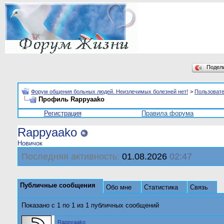
Подел
Форум общения больных людей. Неизлечимых болезней нет!
>
Пользоват
Профиль Rappyaako
Регистрация
Правила форума
Rappyaako
Новичок
Последняя активность:
01.08.2026
02:47
Публичные сообщения
Обо мне
Статистика
Связь
Показано с 1 по
1
из
1
публичных сообщений
Rappyaako