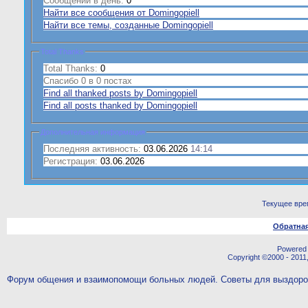
Сообщений в день:
0
Найти все сообщения от Domingopiell
Найти все темы, созданные Domingopiell
Total Thanks
Total Thanks:
0
Спасибо 0 в 0 постах
Find all thanked posts by Domingopiell
Find all posts thanked by Domingopiell
Дополнительная информация
Последняя активность:
03.06.2026
14:14
Регистрация:
03.06.2026
Текущее вре
Обратная
Powered b
Copyright ©2000 - 2011,
Форум общения и взаимопомощи больных людей. Советы для выздор