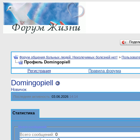
Подел
Форум общения больных людей. Неизлечимых болезней нет!
>
Пользоват
Профиль Domingopiell
Регистрация
Правила форума
Domingopiell
Новичок
Последняя активность:
03.06.2026
14:14
Статистика
Всего сообщений
Всего сообщений:
0