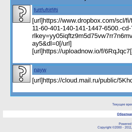
futtfuftitfifti
[url]https://www.dropbox.com/scl/
11-60-401-140-141-1447-6500.-cd
rlkey=yy05iqftz9m5d75vw7rr7n6m
ay5&dl=0[/url]
[url]https://uploadnow.io/f/6RqJqc7[/
nayw
[url]https://cloud.mail.ru/public/5
Текущее вре
Обратная
Powered b
Copyright ©2000 - 2011,