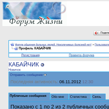
Подел
Форум общения больных людей. Неизлечимых болезней нет!
>
Пользоват
Профиль КАБАЙЧИК
Регистрация
Правила форума
КАБАЙЧИК
Новичок
Отправить сообщение
Последняя активность:
06.11.2012
12:30
Публичные сообщения
Обо мне
Статистика
Связь
Показано с 1 по
2
из
2
публичных сооб