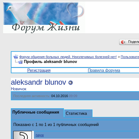
Подел
Форум общения больных людей. Неизлечимых болезней нет!
>
Пользоват
Профиль aleksandr blunov
Регистрация
Правила форума
aleksandr blunov
Новичок
Последняя активность:
04.10.2016
09:09
Публичные сообщения
Статистика
Показано с 1 по
1
из
1
публичных сообщений
nayw