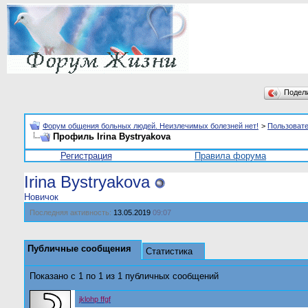
Подел
Форум общения больных людей. Неизлечимых болезней нет!
>
Пользоват
Профиль Irina Bystryakova
Регистрация
Правила форума
Irina Bystryakova
Новичок
Последняя активность:
13.05.2019
09:07
Публичные сообщения
Статистика
Показано с 1 по
1
из
1
публичных сообщений
jklohp ffgf