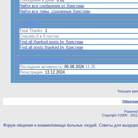
Сообщений в день:
0.02
Найти все сообщения от Христиан
Найти все темы, созданные Христиан
Total Thanks
Total Thanks:
1
Спасибо 0 в 0 постах
Find all thanked posts by Христиан
Find all posts thanked by Христиан
Дополнительная информация
Последняя активность:
05.08.2026
11:35
Регистрация:
13.12.2024
Текущее вре
Обратная
Powered b
Copyright ©2000 - 2011,
Форум общения и взаимопомощи больных людей. Советы для выздор