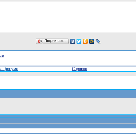
Поделиться…
ели
ла форума
Справка