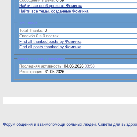
Сообщений в день:
0.09
Найти все сообщения от Фоминка
Найти все темы, созданные Фоминка
Total Thanks
Total Thanks:
0
Спасибо 0 в 0 постах
Find all thanked posts by Фоминка
Find all posts thanked by Фоминка
Дополнительная информация
Последняя активность:
04.06.2026
03:58
Регистрация:
31.05.2026
Форум общения и взаимопомощи больных людей. Советы для выздор