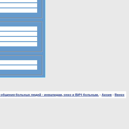
 общения больных людей - инвалидам, онко и ВИЧ больным.
-
Архив
-
Вверх