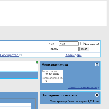
Имя
Запомнить?
Пароль
Сообщество
Календарь
Мини-статистика
Регистрация
31.05.2026
Всего сообщений
6
Показать всю статистику
Последние посетители
Эта страница была посещена
2,114
раз