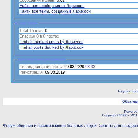
Сообщений в день:
0.01
Найти все сообщения от Лариссон
Найти все темы, созданные Лариссон
Total Thanks
Total Thanks:
0
Спасибо 0 в 0 постах
Find all thanked posts by Лариссон
Find all posts thanked by Лариссон
Дополнительная информация
Последняя активность:
20.03.2026
03:33
Регистрация:
09.08.2019
Текущее вре
Обратная
Powered b
Copyright ©2000 - 2011,
Форум общения и взаимопомощи больных людей. Советы для выздор