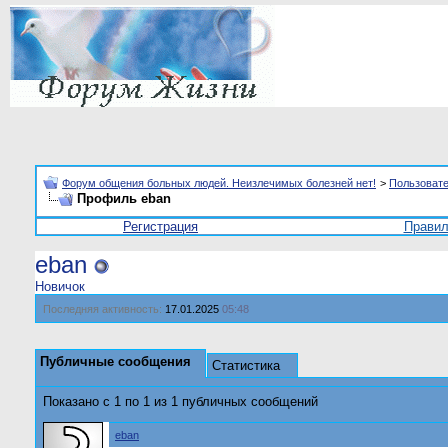
Форум общения больных людей. Неизлечимых болезней нет!
>
Пользоват
Профиль eban
Регистрация
Прави
eban
Новичок
Последняя активность:
17.01.2025
05:48
Публичные сообщения
Статистика
Показано с 1 по
1
из
1
публичных сообщений
eban