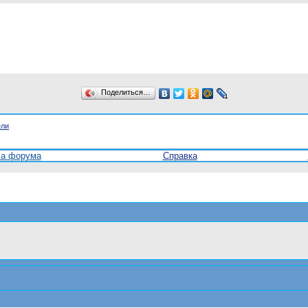
Поделиться…
ели
ла форума
Справка