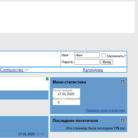
Имя
Запомнить?
Пароль
Сообщество
Календарь
Мини-статистика
Регистрация
17.01.2025
Всего сообщений
0
Показать всю статистику
Последние посетители
Эта страница была посещена
775
раз
17.01.2025
05:46