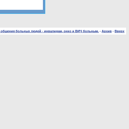
 общения больных людей - инвалидам, онко и ВИЧ больным.
-
Архив
-
Вверх