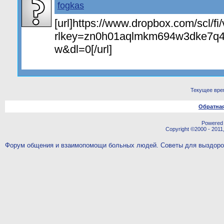
fogkas
[url]https://www.dropbox.com/scl/f
rlkey=zn0h01aqlmkm694w3dke7q4
w&dl=0[/url]
Текущее вре
Обратная
Powered b
Copyright ©2000 - 2011,
Форум общения и взаимопомощи больных людей. Советы для выздор