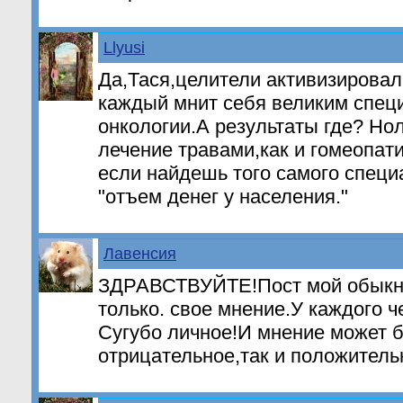
Llyusi
Да,Тася,целители активизировал
каждый мнит себя великим спец
онкологии.А результаты где? Но
лечение травами,как и гомеопати
если найдешь того самого специа
"отъем денег у населения."
Лавенсия
ЗДРАВСТВУЙТЕ!Пост мой обыкн
только. свое мнение.У каждого ч
Сугубо личное!И мнение может б
отрицательное,так и положитель