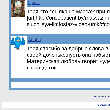
Llyusi
Тася,это ссылка на массаж при 
[url]http://oncopatient.by/massazh-
sluchilsya-limfostaz-video-urok/#c
Arisha
Тася,спасибо за добрые слова в
своей доченьке,пусть она побыс
Материнская любовь творит чуде
своих деток.
Текущее вре
Обратная