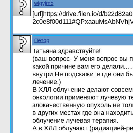
wigyjmb
[url]https://drive.filen.io/d/b22d82
2c0e8f00d111#QPxaauMsAbNVhjVe
Пётор
Татьяна здравствуйте!
(ваш вопрос- У меня вопрос вы 
какой причине вам его делали....
внутри.Не подскажите где они б
лечение.)
В ХЛЛ облучение делают совсем 
онкологии применяют лучевую т
злокачественную опухоль не тол
в других местах где она находит
облучение лучевая терапия.
А в ХЛЛ облучают (радиацией-ре