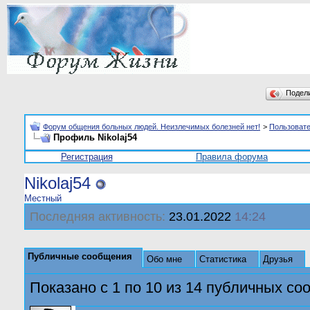
Подел
Форум общения больных людей. Неизлечимых болезней нет!
>
Пользоват
Профиль Nikolaj54
Регистрация
Правила форума
Nikolaj54
Местный
Последняя активность:
23.01.2022
14:24
Публичные сообщения
Обо мне
Статистика
Друзья
Показано с 1 по
10
из
14
публичных со