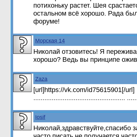
потихоньку растет. Шея срастает
остальном всё хорошо. Рада был
форуме!
Морская 14
Николай отзовитесь! Я пережива
хорошо? Ведь вы принципе оживи
Zaza
[url]https://vk.com/id75615901[/url]
.................................................. .....
Iosif
Николай,здравствуйте,спасибо з
часто,писать не получается часто