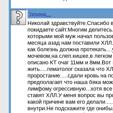
Татьяна__
Николай здравствуйте.Спасибо в
покидаете сайт.Многим делитесь
которыми мой муж начал пользов
месяца азад нам поставили ХЛЛ.Н
как болезнь должна протекать...
мочевом,на слеп.кишке,в легком 
описано КТ очаг 11мм и 8мм.Вот 
жить.....гематолог сказала что Х
проростание.....сдали кровь на п
предполагает что наша бяка мож
лимфому огрессивную...хотя все
ставят ХЛЛ.У меня вопрос вы п
какой причине вам его делали....
внутри.Не подскажите где онибы