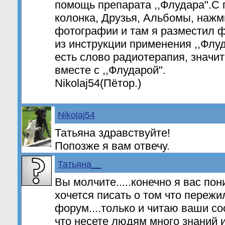
помощь препарата ,,Флудара".С 
колонка, Друзья, Альбомы, нажм
фотографии и там я разместил 
из инструкции применения ,,Флу
есть слово радиотерапия, значит
вместе с ,,Флударой".
Nikolaj54(Пётор.)
Nikolaj54
Татьяна здравствуйте!
Попозже я вам отвечу.
Татьяна__
Вы молчите.....конечно я вас пон
хочется писать о том что пережил
форум....только и читаю ваши с
что несете людям много знаний 