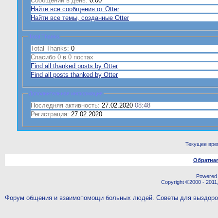
Сообщений в день:
0.00
Найти все сообщения от Otter
Найти все темы, созданные Otter
Total Thanks
Total Thanks:
0
Спасибо 0 в 0 постах
Find all thanked posts by Otter
Find all posts thanked by Otter
Дополнительная информация
Последняя активность:
27.02.2020
08:48
Регистрация:
27.02.2020
Текущее вре
Обратная
Powered b
Copyright ©2000 - 2011,
Форум общения и взаимопомощи больных людей. Советы для выздор