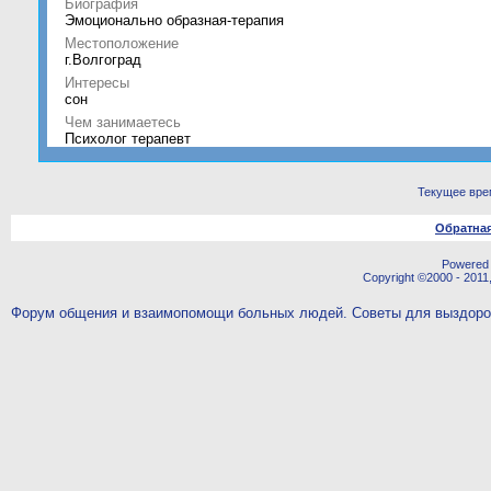
Биография
Эмоционально образная-терапия
Местоположение
г.Волгоград
Интересы
сон
Чем занимаетесь
Психолог терапевт
Текущее вре
Обратная
Powered b
Copyright ©2000 - 2011,
Форум общения и взаимопомощи больных людей. Советы для выздор