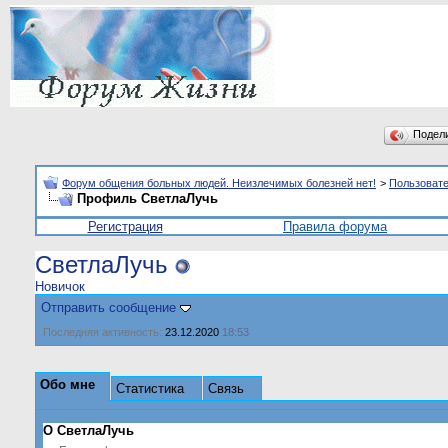
Подел
Форум общения больных людей. Неизлечимых болезней нет!
>
Пользоват
Профиль СветлаЛучь
Регистрация
Правила форума
СветлаЛучь
Новичок
Отправить сообщение
Последняя активность:
23.12.2020
18:53
Обо мне
Статистика
Связь
О СветлаЛучь