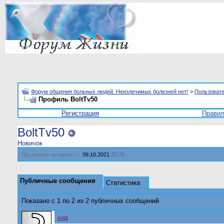
Форум общения больных людей. Неизлечимых болезней нет!
>
Пользоват
Профиль BoltTv50
Регистрация
Прави
BoltTv50
Новичок
Последняя активность:
09.10.2021
20:26
Публичные сообщения
Статистика
Показано с 1 по
2
из
2
публичных сообщений
sota