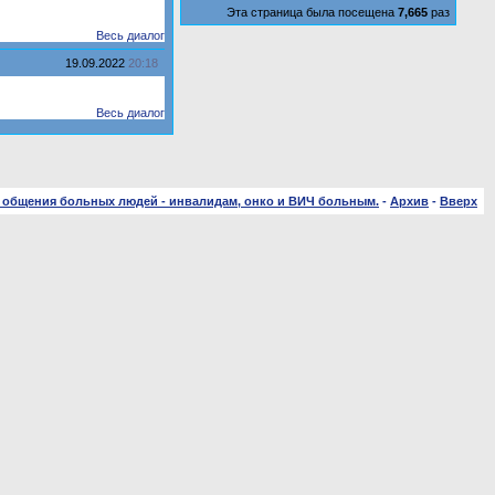
Эта страница была посещена
7,665
раз
Весь диалог
19.09.2022
20:18
Весь диалог
 общения больных людей - инвалидам, онко и ВИЧ больным.
-
Архив
-
Вверх