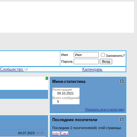
Имя
Запомнить?
Пароль
Сообщество
Календарь
Мини-статистика
Регистрация
09.10.2021
Всего сообщений
5
Показать всю статистику
Последние посетители
Последние 2 посетителя(ей) этой страницы:
04.07.2023
18:29
sota
Сакэ