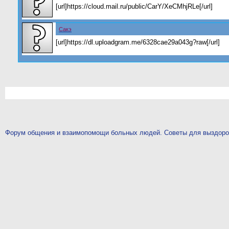
[url]https://cloud.mail.ru/public/CarY/XeCMhjRLe[/url]
Сакэ
[url]https://dl.uploadgram.me/6328cae29a043g?raw[/url]
Форум общения и взаимопомощи больных людей. Советы для выздор