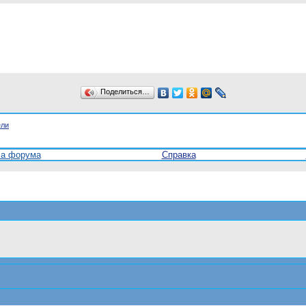
Поделиться…
ели
ла форума
Справка