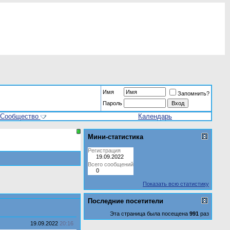
Имя
Запомнить?
Пароль
Сообщество
Календарь
Мини-статистика
Регистрация
19.09.2022
Всего сообщений
0
Показать всю статистику
Последние посетители
Эта страница была посещена
991
раз
19.09.2022
20:16