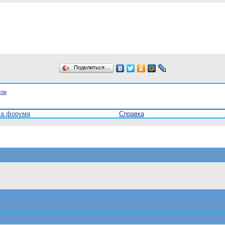
Поделиться…
ели
ла форума
Справка