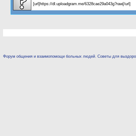
[url]https://dl.uploadgram.me/6328cae29a043g?raw[/url]
Форум общения и взаимопомощи больных людей. Советы для выздор