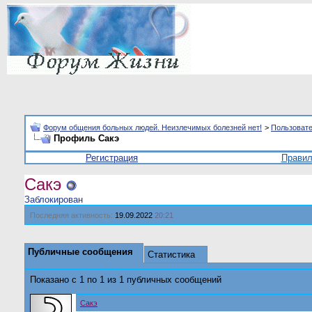
Форум общения больных людей. Неизлечимых болезней нет!
>
Пользоват
Профиль Сакэ
Регистрация
Прави
Сакэ
Заблокирован
Последняя активность:
19.09.2022
20:21
Публичные сообщения
Статистика
Показано с 1 по
1
из
1
публичных сообщений
Сакэ