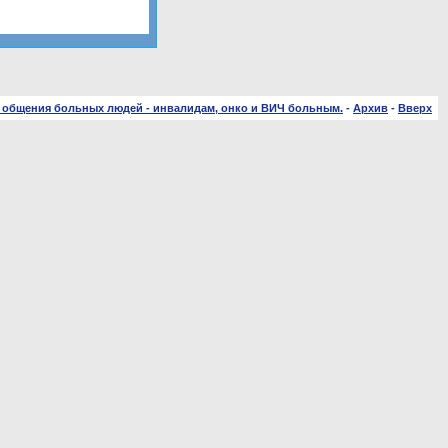
 общения больных людей - инвалидам, онко и ВИЧ больным.
-
Архив
-
Вверх