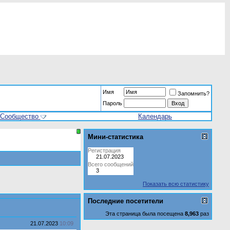
Имя
Запомнить?
Пароль
Сообщество
Календарь
Мини-статистика
Регистрация
21.07.2023
Всего сообщений
3
Показать всю статистику
Последние посетители
Эта страница была посещена
8,963
раз
21.07.2023
10:09