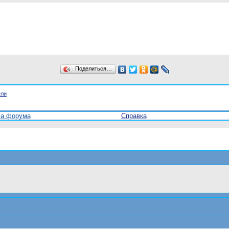
Поделиться…
ели
ла форума
Справка