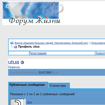
Форум общения больных людей. Неизлечимых болезней нет!
>
Пользоват
Профиль utua
Регистрация
Прави
utua
Новичок
Последняя активность:
21.07.2023
10:14
Публичные сообщения
Статистика
Показано с 1 по
1
из
1
публичных сообщений
utua