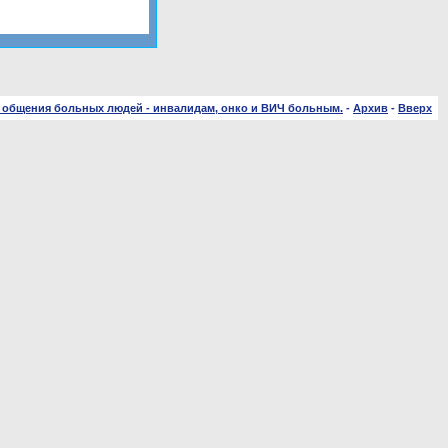
 общения больных людей - инвалидам, онко и ВИЧ больным.
-
Архив
-
Вверх