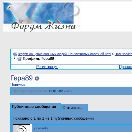
Форум общения больных людей. Неизлечимых болезней нет!
>
Пользоват
Профиль Гера89
Регистрация
Прави
Гера89
Новичок
Последняя активность:
13.01.2025
14:36
Публичные сообщения
Статистика
Показано с 1 по
1
из
1
публичных сообщений
yavielarlis