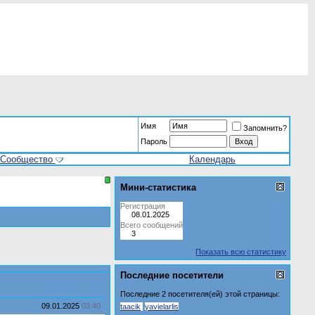
Имя
Запомнить?
Пароль
Сообщество
Календарь
Мини-статистика
Регистрация
08.01.2025
Всего сообщений
3
Показать всю статистику
Последние посетители
Последние 2 посетителя(ей) этой страницы:
09.01.2025
03:40
taacik
yavielarlis