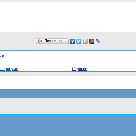
Поделиться…
ели
ла форума
Справка