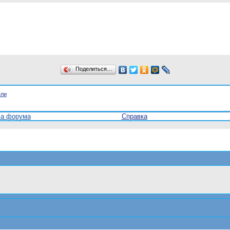
Поделиться…
ели
ла форума
Справка