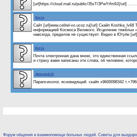
[url]https://cloud.mail.ru/public/35sT/3PwYrfm9J[/url] ................
Коста
Сайт [url]www.celitel-vo.ucoz.ru[/url] Скайп Koshka_l
информацией Космоса Великого. Исцеление тяжёлых не
навсегда, пределов не существует. Видео в Ютубе [url]h
Коста
Почта электронная дана мною, это единственная ссылка
и страху вами написаны эти слова, об человеке, котор
Aleksandr29
Парапсихолог, ясновидящий. скайп x9600098342 т.+79
Форум общения и взаимопомощи больных людей. Советы для выздор