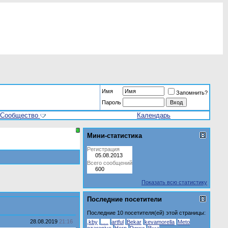
Имя
Запомнить?
Пароль
Сообщество
Календарь
Мини-статистика
Регистрация
05.08.2013
Всего сообщений
600
Показать всю статистику
Последние посетители
Последние 10 посетителя(ей) этой страницы:
28.08.2019
21:16
,kby
.....
artful
Bekar
kevamorella
Meto