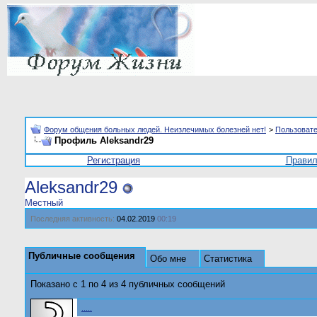
Форум общения больных людей. Неизлечимых болезней нет!
>
Пользоват
Профиль Aleksandr29
Регистрация
Прави
Aleksandr29
Местный
Последняя активность:
04.02.2019
00:19
Публичные сообщения
Обо мне
Статистика
Показано с 1 по
4
из
4
публичных сообщений
.....