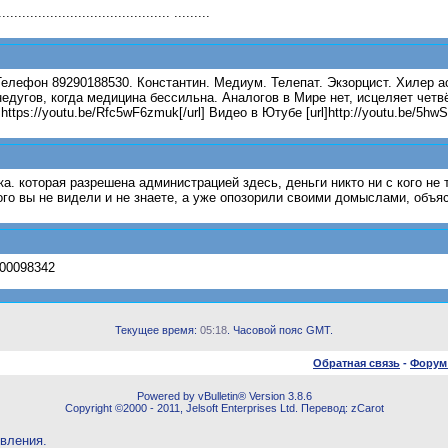
.................................. .........
v68 Телефон 89290188530. Константин. Медиум. Телепат. Экзорцист. Хилер 
дугов, когда медицина бессильна. Аналогов в Мире нет, исцеляет четв
ttps://youtu.be/Rfc5wF6zmuk[/url] Видео в Ютубе [url]http://youtu.be/5hwS
. которая разрешена администрацией здесь, деньги никто ни с кого не 
ого вы не видели и не знаете, а уже опозорили своими домыслами, объяс
600098342
Текущее время:
05:18
. Часовой пояс GMT.
Обратная связь
-
Форум
Powered by vBulletin® Version 3.8.6
Copyright ©2000 - 2011, Jelsoft Enterprises Ltd. Перевод: zCarot
овления.