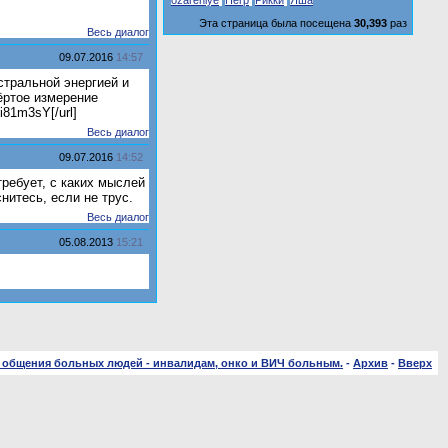
ozareniye
Негр
Рикки
Яша
Эта страница была посещена
30,393
раз
Весь диалог
09.07.2016
14:57
астральной энергией и
ёртое измерение
i81m3sY[/url]
Весь диалог
09.07.2016
14:52
требует, с каких мыслей
нитесь, если не трус.
Весь диалог
05.08.2013
15:21
 общения больных людей - инвалидам, онко и ВИЧ больным.
-
Архив
-
Вверх