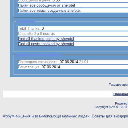
Сообщений в день:
0.00
Найти все сообщения от sherotel
Найти все темы, созданные sherotel
Total Thanks
Total Thanks:
0
Спасибо 0 в 0 постах
Find all thanked posts by sherotel
Find all posts thanked by sherotel
Дополнительная информация
Последняя активность:
07.06.2014
21:01
Регистрация:
07.06.2014
Текущее вре
Обратная
Powered b
Copyright ©2000 - 2011,
Форум общения и взаимопомощи больных людей. Советы для выздор