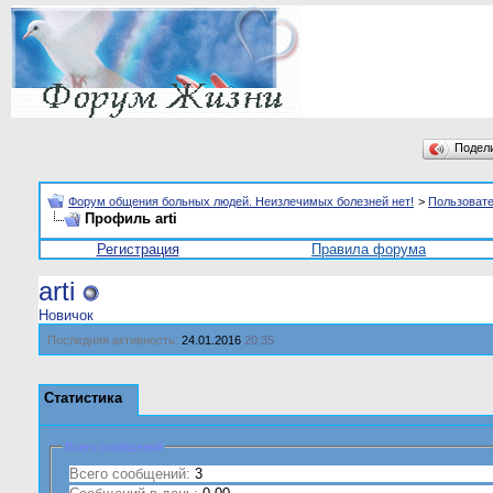
Подел
Форум общения больных людей. Неизлечимых болезней нет!
>
Пользоват
Профиль arti
Регистрация
Правила форума
arti
Новичок
Последняя активность:
24.01.2016
20:35
Статистика
Всего сообщений
Всего сообщений:
3