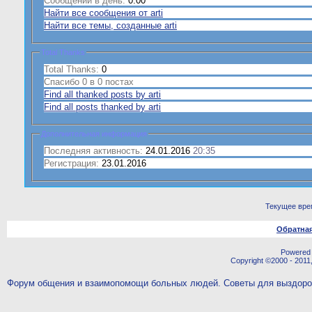
Сообщений в день:
0.00
Найти все сообщения от arti
Найти все темы, созданные arti
Total Thanks
Total Thanks:
0
Спасибо 0 в 0 постах
Find all thanked posts by arti
Find all posts thanked by arti
Дополнительная информация
Последняя активность:
24.01.2016
20:35
Регистрация:
23.01.2016
Текущее вре
Обратная
Powered b
Copyright ©2000 - 2011,
Форум общения и взаимопомощи больных людей. Советы для выздор