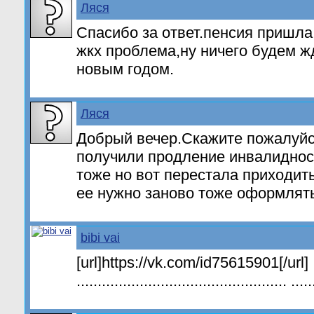
Ляся
Спасибо за ответ.пенсия пришла 
жкх проблема,ну ничего будем 
новым годом.
Ляся
Добрый вечер.Скажите пожалуйс
получили продление инвалиднос
тоже но вот перестала приходит
ее нужно заново тоже оформлят
bibi vai
[url]https://vk.com/id75615901[/url]
.................................................. .....