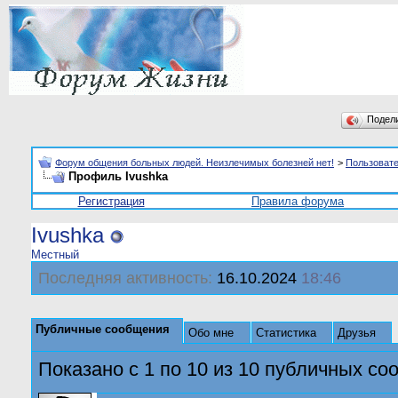
Подел
Форум общения больных людей. Неизлечимых болезней нет!
>
Пользоват
Профиль Ivushka
Регистрация
Правила форума
Ivushka
Местный
Последняя активность:
16.10.2024
18:46
Публичные сообщения
Обо мне
Статистика
Друзья
Показано с 1 по
10
из
10
публичных со