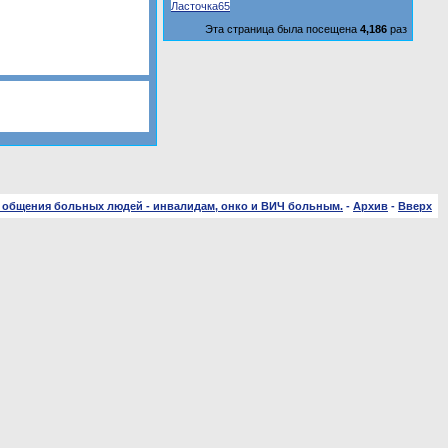
Ласточка65
Эта страница была посещена
4,186
раз
 общения больных людей - инвалидам, онко и ВИЧ больным.
-
Архив
-
Вверх