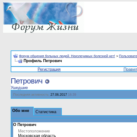
Форум общения больных людей. Неизлечимых болезней нет!
>
Пользоват
Профиль Петрович
Регистрация
Прави
Петрович
Ушедшие
Последняя активность:
27.06.2017
16:39
Обо мне
Статистика
О Петрович
Местоположение
Московская область