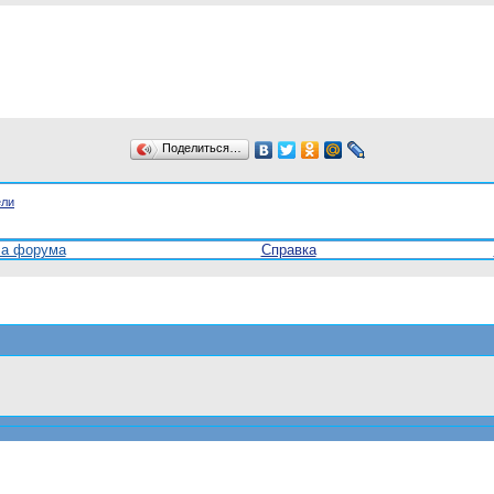
Поделиться…
ели
ла форума
Справка