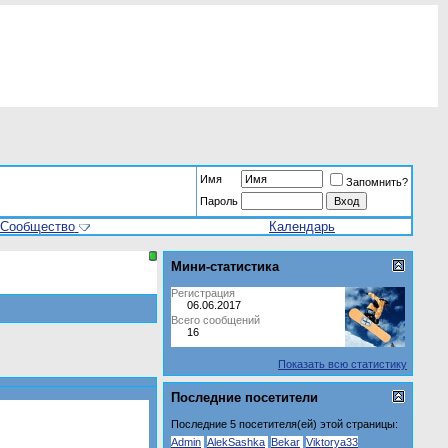
Имя
Запомнить?
Пароль
Сообщество
Календарь
Мини-статистика
Регистрация
06.06.2017
Всего сообщений
16
Показать всю статистику
Последние посетители
Последние 5 посетителя(ей) этой страницы:
Admin
AlekSashka
Bekar
Viktorya33