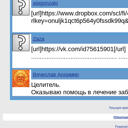
atagonzalo
[url]https://www.dropbox.com/scl/f
rlkey=onuljk1qct6p564y0fssdk99q&s
Zaza
[url]https://vk.com/id75615901[/url]
.................................................. .....
Вячеслав Андимир
Целитель.
Оказываю помощь в лечение заб
Текущее вре
Обратная
Powered b