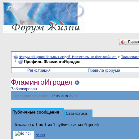
Подел
Форум общения больных людей. Неизлечимых болезней нет!
>
Пользоват
Профиль ФламингоИгродел
Регистрация
Правила форума
ФламингоИгродел
Заблокирован
Последняя активность:
17.08.2019
08:31
Публичные сообщения
Статистика
Показано с 1 по
1
из
1
публичных сообщений
rio rici