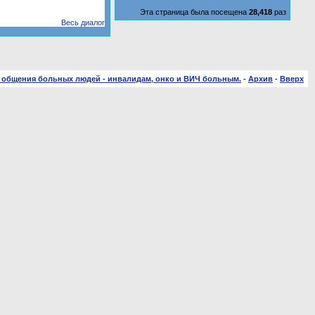
Эта страница была посещена
28,418
раз
Весь диалог
 общения больных людей - инвалидам, онко и ВИЧ больным.
-
Архив
-
Вверх