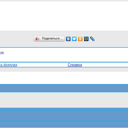
Поделиться…
ели
ла форума
Справка