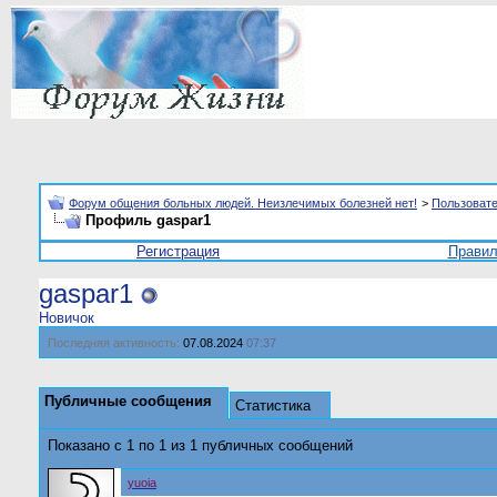
Форум общения больных людей. Неизлечимых болезней нет!
>
Пользоват
Профиль gaspar1
Регистрация
Прави
gaspar1
Новичок
Последняя активность:
07.08.2024
07:37
Публичные сообщения
Статистика
Показано с 1 по
1
из
1
публичных сообщений
yuoia