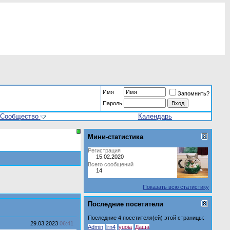
Имя
Запомнить?
Пароль
Сообщество
Календарь
Мини-статистика
Регистрация
15.02.2020
Всего сообщений
14
Показать всю статистику
Последние посетители
Последние 4 посетителя(ей) этой страницы:
29.03.2023
06:41
Admin
lrn4
yuoia
Дaша