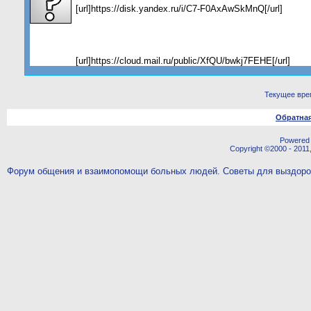
[url]https://disk.yandex.ru/i/C7-F0AxAwSkMnQ[/url]
[url]https://cloud.mail.ru/public/XfQU/bwkj7FEHE[/url]
Текущее вре
Обратная
Powered b
Copyright ©2000 - 2011,
Форум общения и взаимопомощи больных людей. Советы для выздор