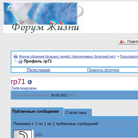
Подел
Форум общения больных людей. Неизлечимых болезней нет!
>
Пользоват
Профиль rp71
Регистрация
Правила форума
rp71
Заблокирован
Последняя активность:
30.06.2021
09:11
Публичные сообщения
Статистика
Показано с 1 по
1
из
1
публичных сообщений
rp71