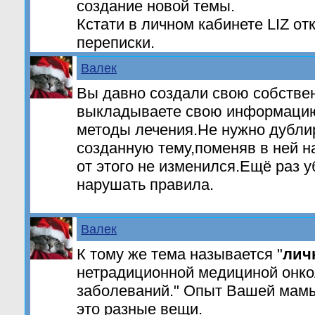
создание новой темы.
Кстати в личном кабинете LIZ о
переписки.
Валек
Вы давно создали свою собстве
выкладываете свою информацию
методы лечения.Не нужно дубли
созданную тему,поменяв в ней 
от этого не изменился.Ещё раз 
нарушать правила.
Валек
К тому же тема называется "
лич
нетрадиционной медициной онкол
заболеваний." Oпыт Вашей мам
это разные вещи.