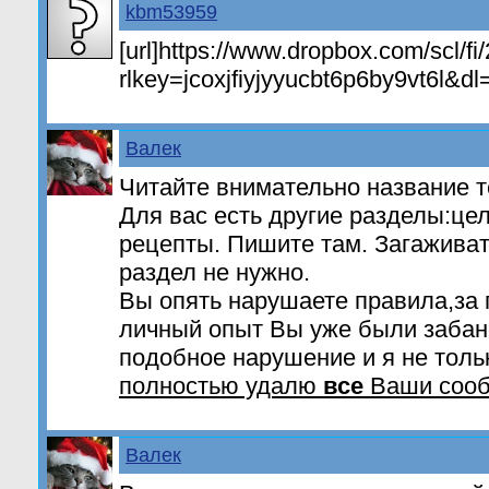
kbm53959
[url]https://www.dropbox.com/scl/
rlkey=jcoxjfiyjyyucbt6p6by9vt6l&dl=
Валек
Читайте внимательно название т
Для вас есть другие разделы:це
рецепты. Пишите там. Загаживат
раздел не нужно.
Вы опять нарушаете правила,за 
личный опыт Вы уже были забан
подобное нарушение и я не толь
полностью удалю
все
Ваши соо
Валек