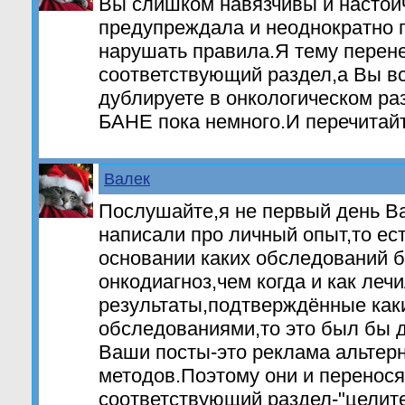
Вы слишком навязчивы и настой
предупреждала и неоднократно 
нарушать правила.Я тему перен
соответствующий раздел,а Вы вс
дублируете в онкологическом ра
БАНЕ пока немного.И перечитайт
Валек
Послушайте,я не первый день В
написали про личный опыт,то ест
основании каких обследований 
онкодиагноз,чем когда и как леч
результаты,подтверждённые как
обследованиями,то это был бы д
Ваши посты-это реклама альтер
методов.Поэтому они и перенося
соответствующий раздел-"целите