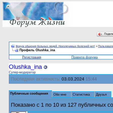
Подел
Форум общения больных людей. Неизлечимых болезней нет!
>
Пользоват
Профиль Olushka_ina
Регистрация
Правила форума
Olushka_ina
Супер-модератор
Последняя активность:
03.03.2024
15:44
Публичные сообщения
Обо мне
Статистика
Друзья
Показано с 1 по
10
из
127
публичных с