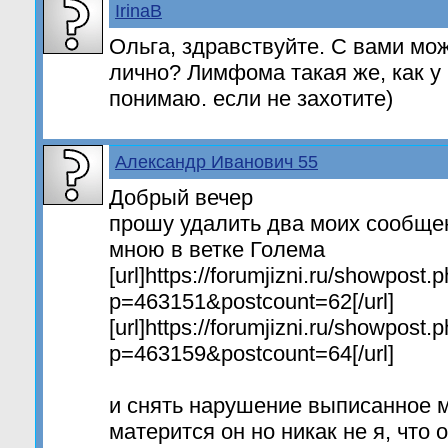
IrinaB
Ольга, здравствуйте. С вами мо
лично? Лимфома такая же, как у
понимаю. если не захотите)
Александр Иванович 55
Добрый вечер
прошу удалить два моих сообщ
мною в ветке Голема
[url]https://forumjizni.ru/showpost.
p=463151&postcount=62[/url]
[url]https://forumjizni.ru/showpost.
p=463159&postcount=64[/url]
и снять нарушение выписанное м
матерится он но никак не я, что 