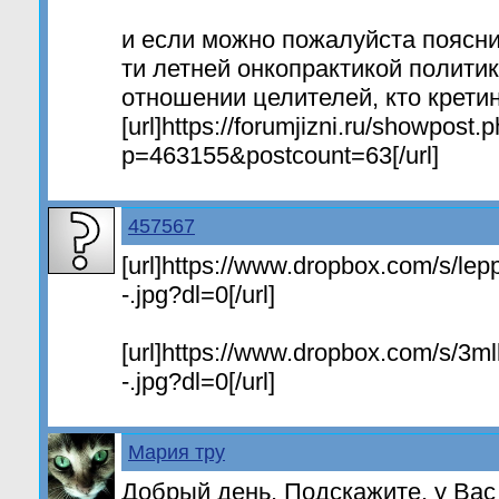
и если можно пожалуйста поясни
ти летней онкопрактикой политик
отношении целителей, кто крети
[url]https://forumjizni.ru/showpost.
p=463155&postcount=63[/url]
457567
[url]https://www.dropbox.com/s/lepp
-.jpg?dl=0[/url]
[url]https://www.dropbox.com/s/3mll
-.jpg?dl=0[/url]
Мария тру
Добрый день. Подскажите, у Ва