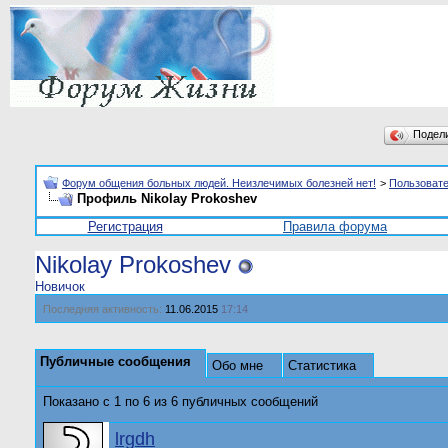
Подел
Форум общения больных людей. Неизлечимых болезней нет!
>
Пользоват
Профиль Nikolay Prokoshev
Регистрация
Правила форума
Nikolay Prokoshev
Новичок
Последняя активность:
11.06.2015
17:14
Публичные сообщения
Обо мне
Статистика
Показано с 1 по
6
из
6
публичных сообщений
lrgdh