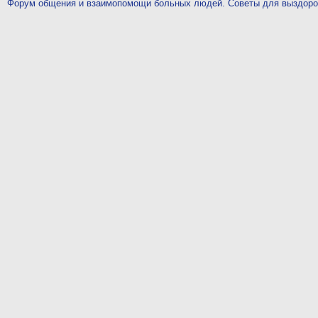
Форум общения и взаимопомощи больных людей. Советы для выздор