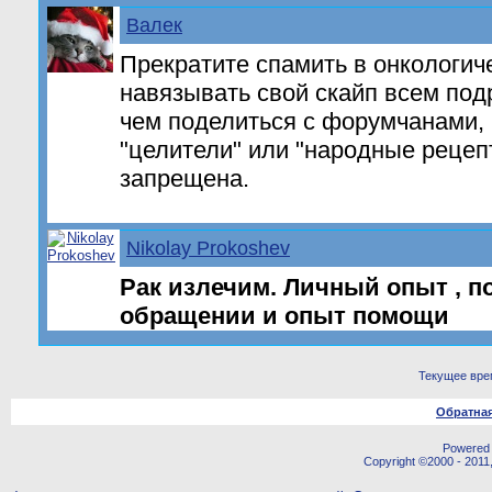
Валек
Прекратите спамить в онкологич
навязывать свой скайп всем подр
чем поделиться с форумчанами,
"целители" или "народные рецеп
запрещена.
Nikolay Prokoshev
Рак излечим. Личный опыт , п
обращении и опыт помощи
Текущее вре
Обратная
Powered b
Copyright ©2000 - 2011,