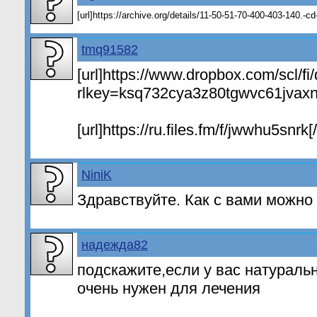
[url]https://archive.org/details/11-50-51-70-400-403-140.-c
tmq91582
[url]https://www.dropbox.com/scl/f
rlkey=ksq732cya3z80tgwvc61jvaxn&
[url]https://ru.files.fm/f/jwwhu5snrk[/
NiniK
Здравствуйте. Как с вами можно
надежда82
подскажите,если у вас натуральн
очень нужен для лечения