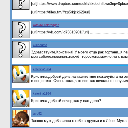
[url]https://www.dropbox.com/scl/fi/8zdoehifbwe3npv0pbr
[url]https://files.fm/f/zp5rkjck62[/url]
ФламингоИгродел
[url]https://vk.com/id75615901[/url] ......................................
Oleseamd
Здравствуйте,Кристина! У моего отца рак гортани..я 
мои соболезнования..насчёт гороскопа,можно ли с вам
katerina1984
Кристина,добрый день.напишите мне пожалуйста на эле
в соц.сетях. Очень жаль,что все так печально получи
katerina1984
Кристина добрый вечер,как у вас дела?
taro82
Танюш муж добавился к тебе в друзья и к Лёне. Мужа 