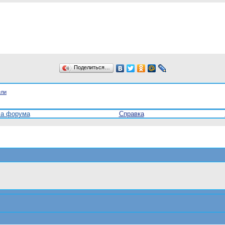
Поделиться…
ели
ла форума
Справка