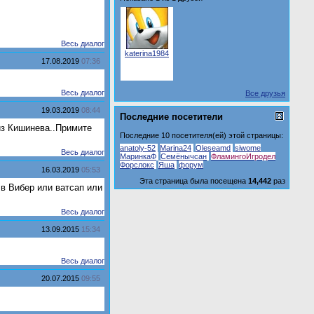
Весь диалог
katerina1984
17.08.2019
07:36
Весь диалог
Все друзья
19.03.2019
08:44
Последние посетители
из Кишинева..Примите
Последние 10 посетителя(ей) этой страницы:
anatoly-52
Marina24
Oleseamd
siwome
Весь диалог
МаринкаФ
Семёнычсан
ФламингоИгродел
Форслокс
Яша
форум
16.03.2019
05:53
Эта страница была посещена
14,442
раз
 в Вибер или ватсап или
Весь диалог
13.09.2015
15:34
Весь диалог
20.07.2015
09:55