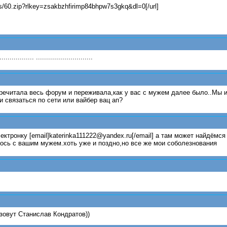
as/60.zip?rlkey=zsakbzhfirimp84bhpw7s3gkq&dl=0[/url]
............ ............................
перечитала весь форум и переживала,как у вас с мужем далее было..Мы 
и связаться по сети или вайбер вац ап?
ктронку [email]katerinka111222@yandex.ru[/email] а там может найдёмся
лось с вашим мужем.хоть уже и поздно,но все же мои соболезнования
зовут Станислав Кондратов))