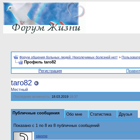
Форум общения больных людей. Неизлечимых болезней нет!
>
Пользоват
Профиль taro82
Регистрация
Прави
taro82
Местный
Последняя активность:
18.03.2019
18:37
Публичные сообщения
Обо мне
Статистика
Друзья
Показано с 1 по
8
из
8
публичных сообщений
siwome