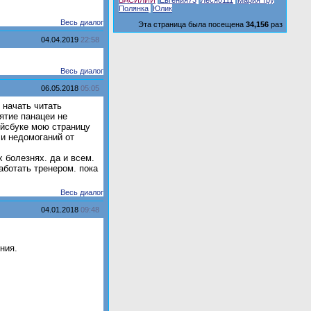
ВAСИЛИЙ
Евгения73
Леся0111
Мария тру
Полянка
Юлик
Весь диалог
Эта страница была посещена
34,156
раз
04.04.2019
22:58
Весь диалог
06.05.2018
05:05
 начать читать
ятие панацеи не
эйсбуке мою страницу
и недомоганий от
 болезнях. да и всем.
аботать тренером. пока
Весь диалог
04.01.2018
09:48
ния.