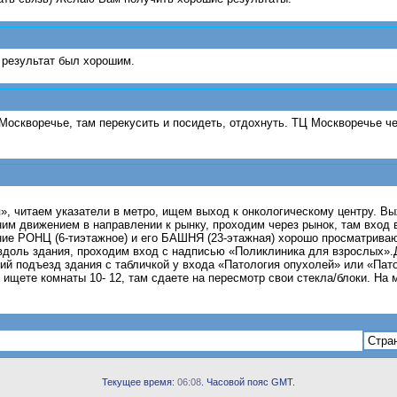
 результат был хорошим.
Москворечье, там перекусить и посидеть, отдохнуть. ТЦ Москворечье ч
», читаем указатели в метро, ищем выход к онкологическому центру. В
ним движением в направлении к рынку, проходим через рынок, там вход
ание РОНЦ (6-тиэтажное) и его БАШНЯ (23-этажная) хорошо просматриваю
 вдоль здания, проходим вход с надписью «Поликлиника для взрослых»
ний подъезд здания с табличкой у входа «Патология опухолей» или «Пат
 ищете комнаты 10- 12, там сдаете на пересмотр свои стекла/блоки. На 
Стран
Текущее время:
06:08
. Часовой пояс GMT.