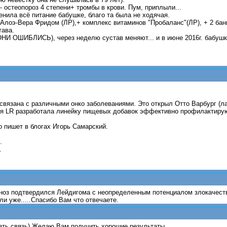
 остеопороз 4 степени+ тромбы в крови. Пум, приплыли...
енила всё питание бабушке, благо та была не ходячая.
Алоэ-Вера Фридом (ЛР),+ комплекс витаминов "Пробаланс"(ЛР), + 2 бан
тава.
(ОНИ ОШИБЛИСЬ), через неделю сустав меняют... и в июне 2016г. бабушк
о связана с различными онко заболеваниями. Это открыл Отто Варбург (л
ния LR разработала линейку пищевых добавок эффективно профилактиру
о пишет в блогах Игорь Самарский.
.
.
гноз подтвердился Лейдигома с неопределенным потенциалом злокачест
и уже.....Спасибо Вам что отвечаете.
жать связь) Желаю Вам получить хорошие результаты.