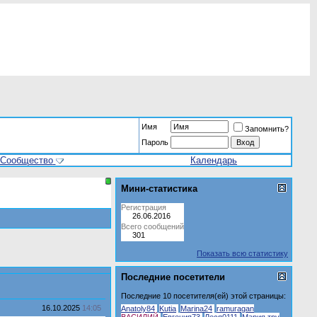
Имя
Запомнить?
Пароль
Сообщество
Календарь
Мини-статистика
Регистрация
26.06.2016
Всего сообщений
301
Показать всю статистику
Последние посетители
Последние 10 посетителя(ей) этой страницы:
16.10.2025
14:05
Anatoly84
Kutia
Marina24
ramuragan