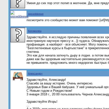
Уменя до сих пор этот полип в желчном. Да, мне пред
qqswddeewe
посмотрите это сообщество может вам поможет [url]https
Богомолец
Здравствуйте. я исследую причины появления всех хро
иностранную научную прессу и...)) чудеса. Обнаружил
профанация. а наоборот - все объясняет. Могу помочь
"Безглютеновые курсы в Кыргызстане" в прикрепленно
глютена.
Это как для начала заткнуть дыру в лодке. а потом в
даже как бы здоровым настоятельно рекомендуется сме
не привыкнете. предложить много недорогих быстрых б
Александр+
Здравствуйте, Александр!
Спасибо за вашу историю. Очень интересно.
Здоровья Вам и Вашей бабушке. У неё уникальный орг
С Новым годом и Рождеством!
3 января 2018 г., 20:00 пользователь Чернов Александ
Здравствуйте Игорь!
...
А в 2015г. моя мама на даче сломала шейку бедра (сво