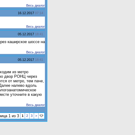
Весь диалог
16.12.2017
07:14
Весь диалог
05.12.2017
18:41
ерез каширское шоссе на
Весь диалог
05.12.2017
18:41
ыходим из метро
 во двор РОНЦ через
тся от метро, тем паче,
.Далее налево вдоль
ологоанатомическое
месте уточните в какую
Весь диалог
ица 1 из 3
1
2
3
>