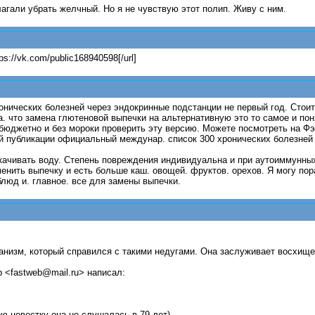
лагали убрать желчный. Но я не чувствую этот полип. Живу с ним.
://vk.com/public168940598[/url]
нических болезней через эндокринные подстанции не первый год. Стоит
а. что замена глютеновой выпечки на альтернативную это то самое и пон
 бюджетно и без мороки проверить эту версию. Можете посмотреть на Ф
й публикации официальный междунар. список 300 хронических болезней 
ыкачивать воду. Степень повреждения индивидуальна и при аутоиммунных
нить выпечку и есть больше каш. овощей. фруктов. орехов. Я могу пор
люд и. главное. все для замены выпечки.
анизм, который справился с такими недугами. Она заслуживает восхище
р <fastweb@mail.ru> написал:
ю невестку она не слушалась в 79 лет).