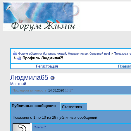
Форум общения больных людей. Неизлечимых болезней нет!
>
Пользоват
Профиль Людмила65
Регистрация
Прави
Людмила65
Местный
Последняя активность:
14.05.2020
13:17
Публичные сообщения
Статистика
Показано с 1 по
10
из
29
публичных сообщений
Ольга С.