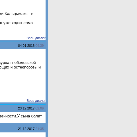
ки Кальцымакс...в
а уже ходит сама.
Весь диалог
04.01.2018
09:39
ауреат нобелевской
ющих и остеопорозы и
Весь диалог
23.12.2017
02:09
венности.У сына болит
21.12.2017
21:35