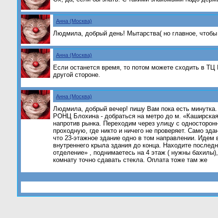
Анна (Москва)
Людмила, добрый день! Мытарства( но главное, чтобы
Анна (Москва)
Если останется время, то потом можете сходить в ТЦ 
другой стороне.
Анна (Москва)
Людмила, добрый вечер! пишу Вам пока есть минутка.
РОНЦ Блохина - добраться на метро до м. «Каширская
напротив рынка. Переходим через улицу с односторон
проходную, где никто и ничего не проверяет. Само зд
что 23-этажное здание одно в том направлении. Идем
внутреннего крыла здания до конца. Находите послед
отделение» , поднимаетесь на 4 этаж ( нужны бахилы),
комнату точно сдавать стекла. Оплата тоже там же