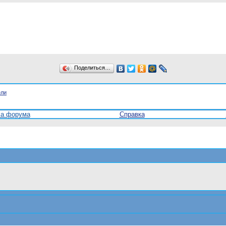
Поделиться…
ели
ла форума
Справка