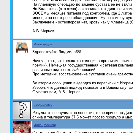
На плановую операцию по замене сустава её не взяли -
Но Валентина (это жена) сохранила этот диагноз и зам
ВОСЕМЬ месяцев питания под контролем, где 2 литра 
месяц и на повторное обследование. Ну на замену сус
Заключение - остеопороза нет, кровь как у младенца 
А.В. Чернов!
Александр+
Здравствуйте Людмила65!
Начну с того, что нехватка кальция в организме прям
премии). Немецкая государственная и сетевая компа
различные виды онко заболеваний.
Про методики восстановление суставов очень грамотн
Во втором сообщении выдердка из переписки с Игорем
Уверен, что данный подход поможет и в Вашем случае
С уважением, А.В. Чернов!
Людмила65
Результаты получили,но ясности это не принесло.Диа
спина и температура 37.5 может просто продуло а мысл
Анна (Москва)
Ох, да, если бы знать. С такими знакомыми надо дер