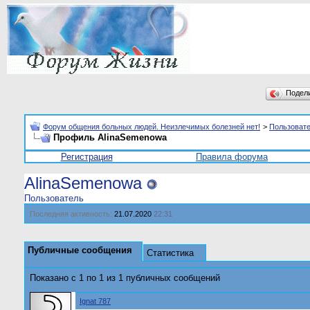
Подел
Форум общения больных людей. Неизлечимых болезней нет!
>
Пользоват
Профиль AlinaSemenowa
Регистрация
Правила форума
AlinaSemenowa
Пользователь
Последняя активность:
21.07.2020
22:31
Публичные сообщения
Статистика
Показано с 1 по
1
из
1
публичных сообщений
Ignat 787