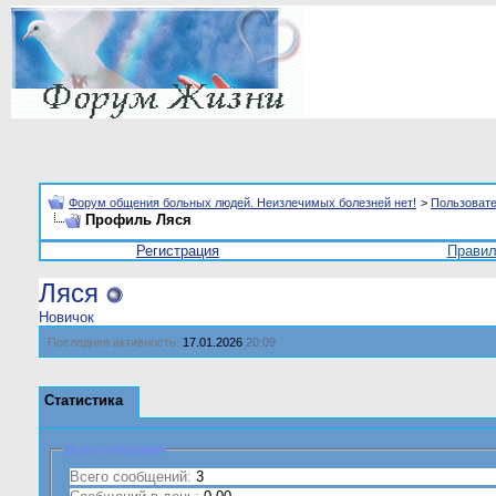
Форум общения больных людей. Неизлечимых болезней нет!
>
Пользоват
Профиль Ляся
Регистрация
Прави
Ляся
Новичок
Последняя активность:
17.01.2026
20:09
Статистика
Всего сообщений
Всего сообщений:
3