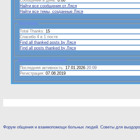
Сообщений в день:
0.00
Найти все сообщения от Ляся
Найти все темы, созданные Ляся
Total Thanks
Total Thanks:
15
Спасибо 4 в 1 посте
Find all thanked posts by Ляся
Find all posts thanked by Ляся
Дополнительная информация
Последняя активность:
17.01.2026
20:09
Регистрация:
07.08.2019
Форум общения и взаимопомощи больных людей. Советы для выздор