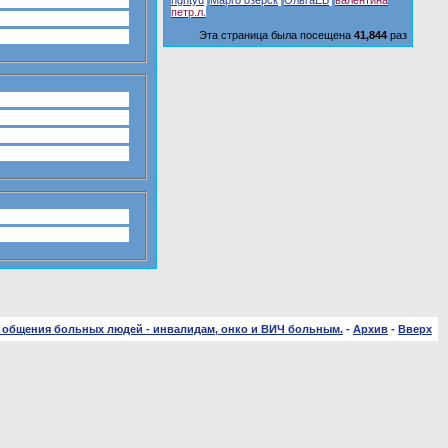
nghtyu
Марго озерск
ОльгаЕВ
валентинa
петр.л.
Эта страница была посещена
41,844
раз
 общения больных людей - инвалидам, онко и ВИЧ больным.
-
Архив
-
Вверх