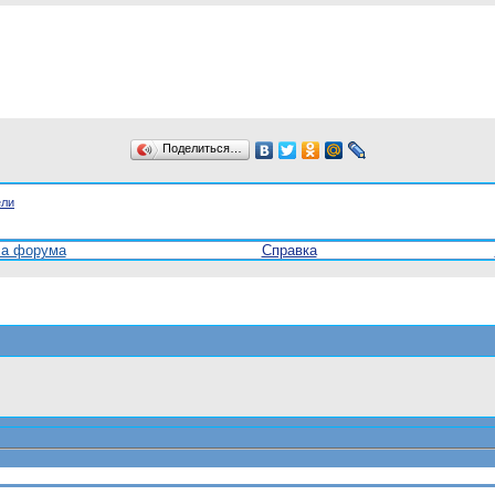
Поделиться…
ели
ла форума
Справка