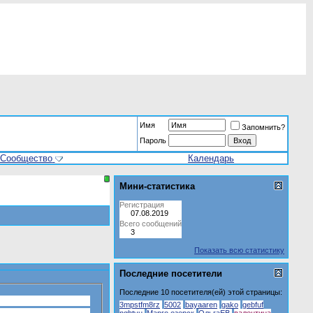
Имя
Запомнить?
Пароль
Сообщество
Календарь
Мини-статистика
Регистрация
07.08.2019
Всего сообщений
3
Показать всю статистику
Последние посетители
Последние 10 посетителя(ей) этой страницы:
3mpstfm8rz
5002
bayaaren
gako
gebfuf