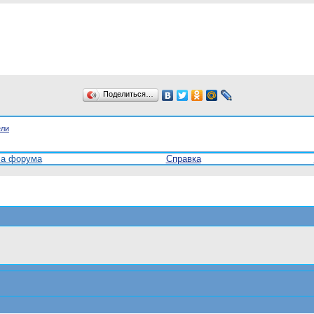
Поделиться…
ели
ла форума
Справка