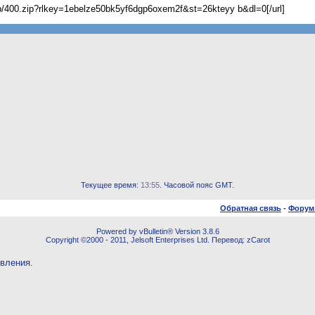
wp/400.zip?rlkey=1ebelze50bk5yf6dgp6oxem2f&st=26kteyy b&dl=0[/url]
Текущее время:
13:55
. Часовой пояс GMT.
Обратная связь
-
Форум
Powered by vBulletin® Version 3.8.6
Copyright ©2000 - 2011, Jelsoft Enterprises Ltd. Перевод: zCarot
овления.