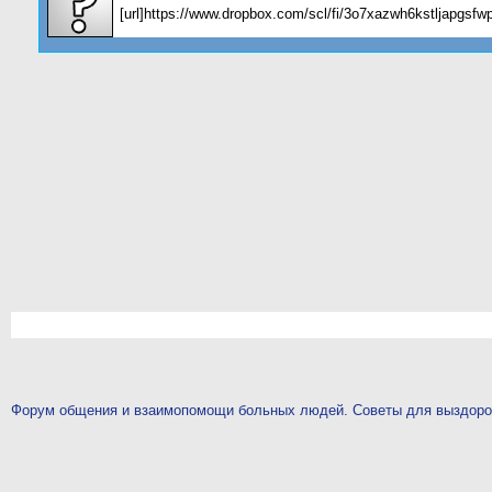
[url]https://www.dropbox.com/scl/fi/3o7xazwh6kstljapgsf
Форум общения и взаимопомощи больных людей. Советы для выздор