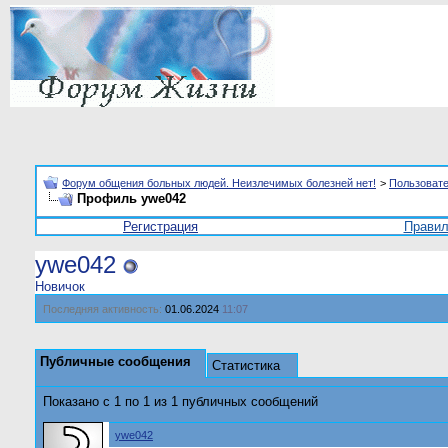
Форум общения больных людей. Неизлечимых болезней нет!
>
Пользоват
Профиль ywe042
Регистрация
Прави
ywe042
Новичок
Последняя активность:
01.06.2024
11:07
Публичные сообщения
Статистика
Показано с 1 по
1
из
1
публичных сообщений
ywe042