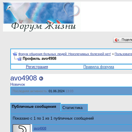
Подел
Форум общения больных людей. Неизлечимых болезней нет!
>
Пользоват
Профиль avo4908
Регистрация
Правила форума
avo4908
Новичок
Последняя активность:
01.06.2024
13:03
Публичные сообщения
Статистика
Показано с 1 по
1
из
1
публичных сообщений
avo4908