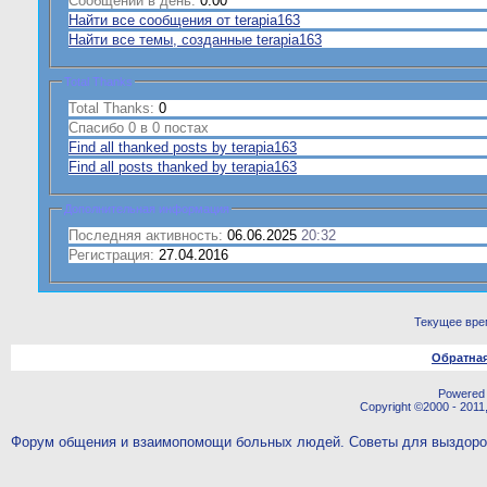
Сообщений в день:
0.00
Найти все сообщения от terapia163
Найти все темы, созданные terapia163
Total Thanks
Total Thanks:
0
Спасибо 0 в 0 постах
Find all thanked posts by terapia163
Find all posts thanked by terapia163
Дополнительная информация
Последняя активность:
06.06.2025
20:32
Регистрация:
27.04.2016
Текущее вре
Обратная
Powered b
Copyright ©2000 - 2011,
Форум общения и взаимопомощи больных людей. Советы для выздор