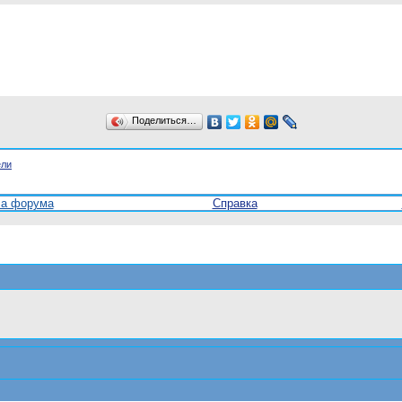
Поделиться…
ели
ла форума
Справка