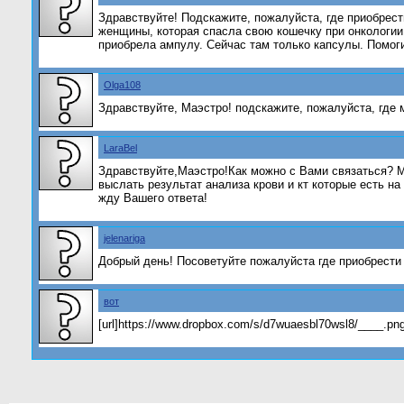
Здравствуйте! Подскажите, пожалуйста, где приобрест
женщины, которая спасла свою кошечку при онкологии
приобрела ампулу. Сейчас там только капсулы. Помоги
Olga108
Здравствуйте, Маэстро! подскажите, пожалуйста, гд
LaraBel
Здравствуйте,Маэстро!Как можно с Вами связаться? Му
выслать результат анализа крови и кт которые есть на
жду Вашего ответа!
jelenariga
Добрый день! Посоветуйте пожалуйста где приобрести
вот
[url]https://www.dropbox.com/s/d7wuaesbl70wsl8/____.png?