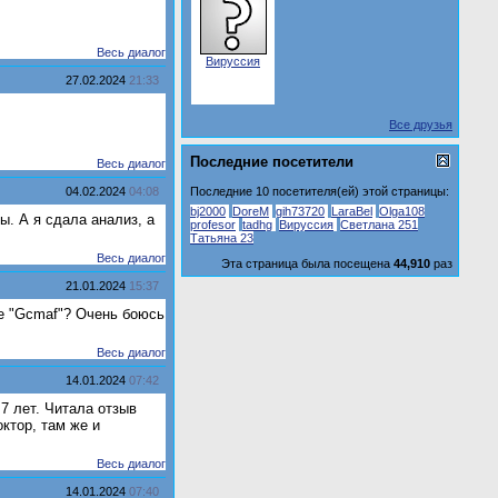
Весь диалог
Вируссия
27.02.2024
21:33
Все друзья
Последние посетители
Весь диалог
04.02.2024
04:08
Последние 10 посетителя(ей) этой страницы:
bj2000
DoreM
gih73720
LaraBel
Olga108
ы. А я сдала анализ, а
profesor
tadhg
Вируссия
Светлана 251
Татьяна 23
Весь диалог
Эта страница была посещена
44,910
раз
21.01.2024
15:37
те "Gcmaf"? Очень боюсь
Весь диалог
14.01.2024
07:42
7 лет. Читала отзыв
ктор, там же и
Весь диалог
14.01.2024
07:40