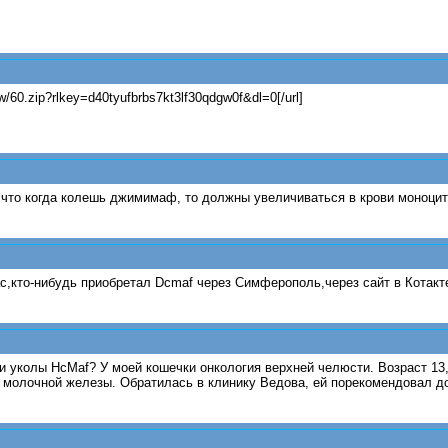
w/60.zip?rlkey=d40tyufbrbs7kt3lf30qdgw0f&dl=0[/url]
 что когда колешь джимимаф, то должны увеличиваться в крови моноцит
с,кто-нибудь приобретал Dcmaf через Симферополь,через сайт в Котак
и уколы HcMaf? У моей кошечки онкология верхней челюсти. Возраст 13,
 молочной железы. Обратилась в клинику Ведова, ей порекомендовал до