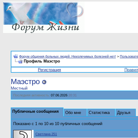
Форум общения больных людей. Неизлечимых болезней нет!
>
Пользоват
Профиль Маэстро
Регистрация
Прави
Маэстро
Местный
Последняя активность:
07.06.2026
20:31
Публичные сообщения
Обо мне
Статистика
Друзья
Показано с 1 по
10
из
10
публичных сообщений
Светлана 251