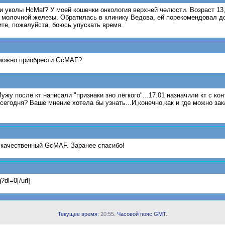
и уколы HcMaf? У моей кошечки онкология верхней челюсти. Возраст 13,
 молочной железы. Обратилась в клинику Ведова, ей порекомендовал до
те, пожалуйста, боюсь упускать время.
е можно приобрести GcMAF?
жу после кт написали "признаки зно лёгкого"...17.01 назначили кт с к
 сегодня? Ваше мнение хотела бы узнать...И,конечно,как и где можно за
 качественный GcMAF. Заранее спасибо!
dl=0[/url]
Текущее время:
20:55
. Часовой пояс GMT.