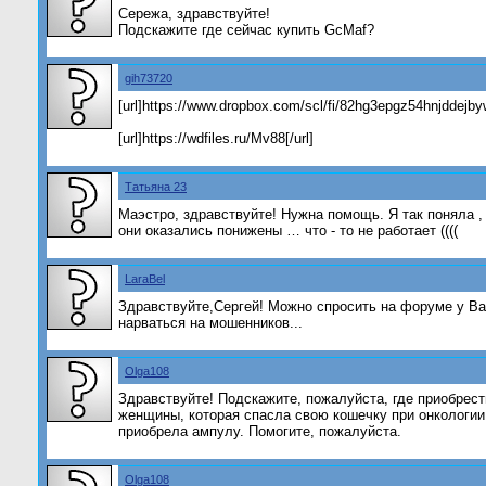
Сережа, здравствуйте!
Подскажите где сейчас купить GcMaf?
gih73720
[url]https://www.dropbox.com/scl/fi/82hg3epgz54hnjddejby
[url]https://wdfiles.ru/Mv88[/url]
Татьяна 23
Маэстро, здравствуйте! Нужна помощь. Я так поняла ,
они оказались понижены … что - то не работает ((((
LaraBel
Здравствуйте,Сергей! Можно спросить на форуме у Ва
нарваться на мошенников...
Olga108
Здравствуйте! Подскажите, пожалуйста, где приобрест
женщины, которая спасла свою кошечку при онкологии
приобрела ампулу. Помогите, пожалуйста.
Olga108