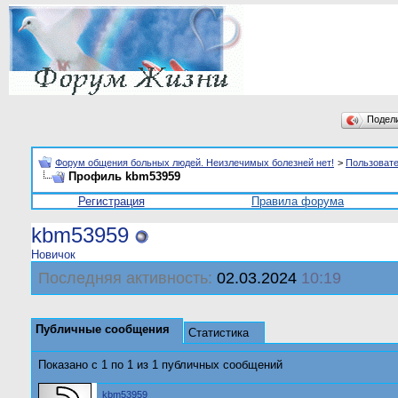
Подел
Форум общения больных людей. Неизлечимых болезней нет!
>
Пользоват
Профиль kbm53959
Регистрация
Правила форума
kbm53959
Новичок
Последняя активность:
02.03.2024
10:19
Публичные сообщения
Статистика
Показано с 1 по
1
из
1
публичных сообщений
kbm53959