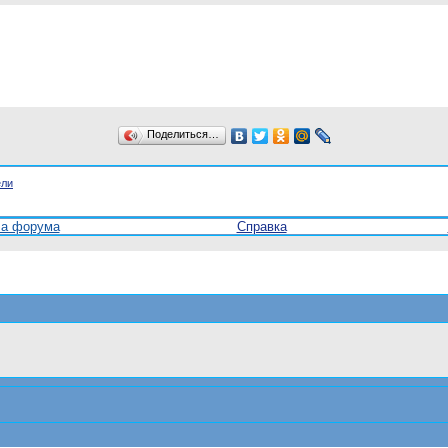
Поделиться…
ели
ла форума
Справка