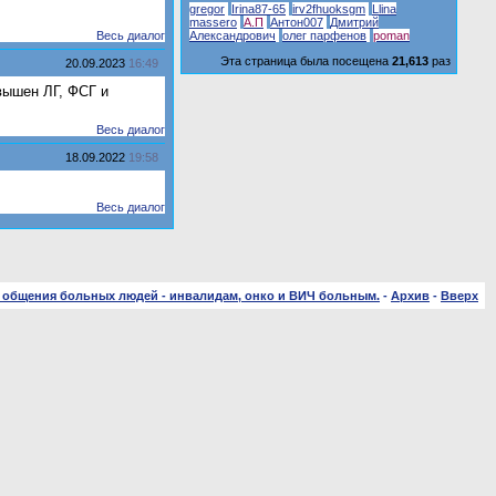
gregor
Irina87-65
irv2fhuoksgm
Llina
massero
А.П
Антон007
Дмитрий
Весь диалог
Александрович
олег парфенов
рoman
Эта страница была посещена
21,613
раз
20.09.2023
16:49
вышен ЛГ, ФСГ и
Весь диалог
18.09.2022
19:58
Весь диалог
 общения больных людей - инвалидам, онко и ВИЧ больным.
-
Архив
-
Вверх