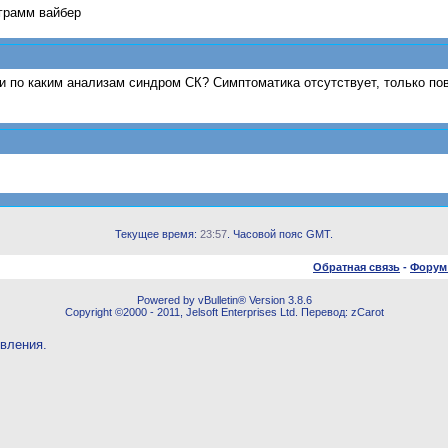
грамм вайбер
и по каким анализам синдром СК? Симптоматика отсутствует, только по
Текущее время:
23:57
. Часовой пояс GMT.
Обратная связь
-
Форум
Powered by vBulletin® Version 3.8.6
Copyright ©2000 - 2011, Jelsoft Enterprises Ltd. Перевод: zCarot
овления.