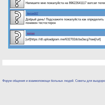
Напишите мне пожалуйста на 89622641117 ватсап теле
Антон007
Добрый день! Подскажите пожалуйста как определить 
понижен тестостерон
рoman
[url]https://dl.uploadgram.me/632702dcba3acg?raw[/url]
Форум общения и взаимопомощи больных людей. Советы для выздор