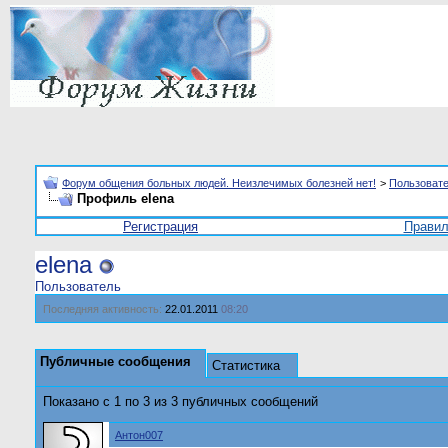
Форум общения больных людей. Неизлечимых болезней нет!
>
Пользоват
Профиль elena
Регистрация
Прави
elena
Пользователь
Последняя активность:
22.01.2011
08:20
Публичные сообщения
Статистика
Показано с 1 по
3
из
3
публичных сообщений
Антон007