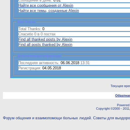
Сообщений в день:
0.01
Найти все сообщения от Alexin
Найти все темы, созданные Alexin
Total Thanks
Total Thanks:
0
Спасибо 0 в 0 постах
Find all thanked posts by Alexin
Find all posts thanked by Alexin
Дополнительная информация
Последняя активность:
06.06.2018
13:31
Регистрация:
04.05.2018
Текущее вре
Обратная
Powered b
Copyright ©2000 - 2011,
Форум общения и взаимопомощи больных людей. Советы для выздор