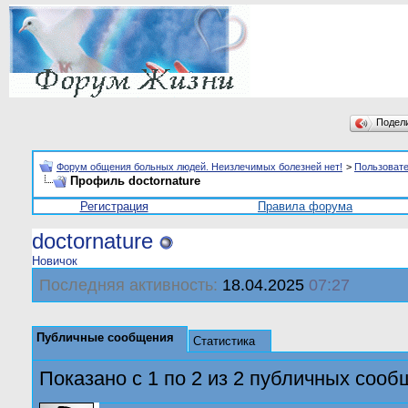
Подел
Форум общения больных людей. Неизлечимых болезней нет!
>
Пользоват
Профиль doctornature
Регистрация
Правила форума
doctornature
Новичок
Последняя активность:
18.04.2025
07:27
Публичные сообщения
Статистика
Показано с 1 по
2
из
2
публичных сооб